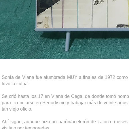
Sonia de Viana fue alumbrada MUY a finales de 1972 como l
tuvo la culpa.
Se crió hasta los 17 en Viana de Cega, de donde tomó nombr
para licenciarse en Periodismo y trabajar más de veinte años 
tan viejo oficio.
Ahí sigue, aunque hizo un parón/acelerón de catorce meses 
visita o por temporadas.