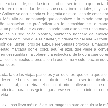
cuencia el arte, solo la sinceridad del sentimiento que brota 
 este remoto recordar de cosas oscuras, inmemoriales, cuyos r
 Salinas va escribiendo su biografía artística llena de emocione
ia. Más allá del trampantojo que complace a la mirada pero q
ña sensación de profundizar en la intensidad de la manc
obre un papel al que va conquistando para establecer unos nue
te de su seducción plástica, plantando bandera de emocio
extraña comunión que es fuente y fundamento del arte. Al cont
ón de ilustrar libros de autor, Pere Salinas provoca la mancha
libertad marcada por el color, aquí el azul, que viene a co
en desequilibrar la coherencia estructural de la obra cuando en
al, de la simbología propia, en la que forma y color pactan nu
por todos.
cada, la de las viejas pasiones y emociones, que es la que sie
 deseo de belleza, un concepto de libertad, un sentido absolut
estructural, el cerebral, el del equilibrio conllevando una 
radecida, para conseguir llegar a ese sentimiento interior que 
 vida.
del azul nos lleva más allá de las imágenes para conquistar lo 