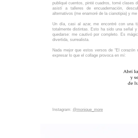
publiqué cuentos, pinté cuadros, tomé clases de
asistí a talleres de encuadernación, descub
alternativos (me enamoré de la cianotipia) y me 
Un día, casi al azar, me encontré con una t
totalmente distintas. Esto ha sido una señal y 
quedarse: me cautivó por completo. Es mágico
divertida, surrealista.
Nada mejor que estos versos de “El corazón m
expresar lo que el collage provoca en mí:
Abrí la
y s
de l
Instagram:
@monique_more