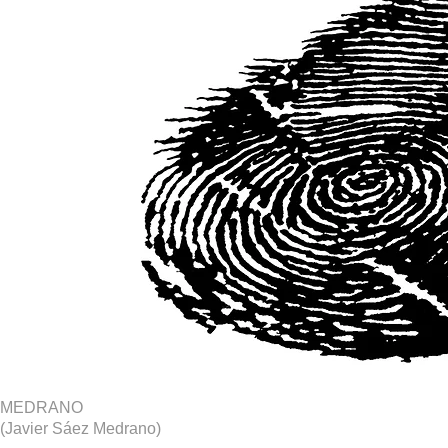
MEDRANO
(Javier Sáez Medrano)