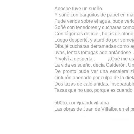
Anoche tuve un sueño.
Y soñé con barquitos de papel en mar
Pude verlos sobre el agua, pude verlo
Soñé con tenedores y cucharas como 
Con lágrimas de miel, hojas de otoño 
Luego desperté, y aturdido por semeja
Dibujé cucharas derramadas como agua
uvas, lentas tortugas adelantándose
Y volví a despertar. ¿Qué me es
La vida es sueño, decía Calderón. Un
De pronto pude ver una escalera z
cinturón apenado por culpa de la di
Dos tazas de café unidas, inseparabl
Tazas que no uso, porque es cuando e
500px.com/juandevillalba
Las obras de Juan de Villalba en el