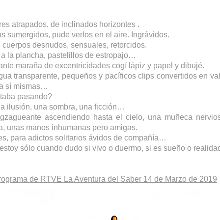
es atrapados, de inclinados horizontes .
s sumergidos, pude verlos en el aire. Ingrávidos.
cuerpos desnudos, sensuales, retorcidos.
a la plancha, pastelillos de estropajo…
nte maraña de excentricidades cogí lápiz y papel y dibujé.
 transparente, pequeños y pacíficos clips convertidos en val
 a sí mismas…
taba pasando?
a ilusión, una sombra, una ficción…
igzagueante ascendiendo hasta el cielo, una muñeca nervio
eta, unas manos inhumanas pero amigas.
es, para adictos solitarios ávidos de compañía…
stoy sólo cuando dudo si vivo o duermo, si es sueño o realida
 programa de RTVE La Aventura del Saber 14 de Marzo de 2019