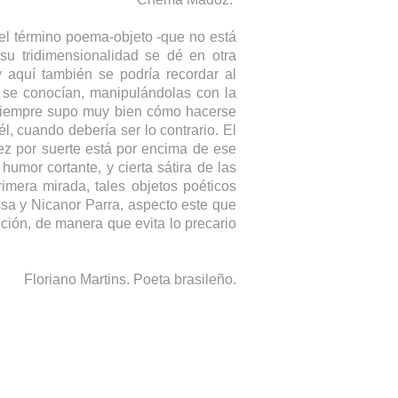
 el término poema-objeto -que no está
u tridimensionalidad se dé en otra
 aquí también se podría recordar al
o se conocían, manipulándolas con la
i siempre supo muy bien cómo hacerse
l, cuando debería ser lo contrario. El
ez por suerte está por encima de ese
humor cortante, y cierta sátira de las
imera mirada, tales objetos poéticos
a y Nicanor Parra, aspecto este que
ición, de manera que evita lo precario
Floriano Martins. Poeta brasileño.