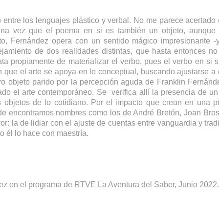
o entre los lenguajes plástico y verbal. No me parece acertado
 una vez que el poema en si es también un objeto, aunque s
cto, Fernández opera con un sentido mágico impresionante -y
ejamiento de dos realidades distintas, que hasta entonces n
ta propiamente de materializar el verbo, pues el verbo en s
 que el arte se apoya en lo conceptual, buscando ajustarse a é
ro objeto parido por la percepción aguda de Franklin Fernánd
ado el arte contemporáneo. Se verifica allí la presencia de un 
s objetos de lo cotidiano. Por el impacto que crean en una pr
de encontramos nombres como los de André Bretón, Joan Bross
r: la de lidiar con el ajuste de cuentas entre vanguardia y trad
to él lo hace con maestría.
ez en el programa de RTVE La Aventura del Saber, Junio 2022.