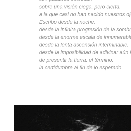
sobre una visión ciega, pero cierta,
a la que casi no han nacido nuestros oj
Escribo desde la noche,
desde la infinita progresión de la sombr
desde la enorme escala de innumerabl
desde la lenta ascensión interminable,
desde la imposibilidad de adivinar aún 
de presentir la tierra, el término,
la certidumbre al fin de lo esperado.
Jóse 