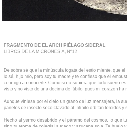
FRAGMENTO DE EL ARCHIPIÉLAGO SIDERAL
LIBROS DE LA MICRONESIA, Nº12
De sobra sé que la minúscula fogata del estío miente, que el 
lo sé, hijo mío, pero soy tu madre y te confieso que el embust
conmigo a conocerte. Como si no supiera que todo sueño es a
visto y no visto de una décima de júbilo, pues mi corazón ha r
Aunque viniese por el cielo un grano de luz mensajera, la suer
paneles de insecto seco clavado al infinito orbitan torcidos 
Hecho al yermo desabrido y el páramo del cosmos, lo que tu
sino tu aroma de colegial sudado y azucena sola. Te huelo y 