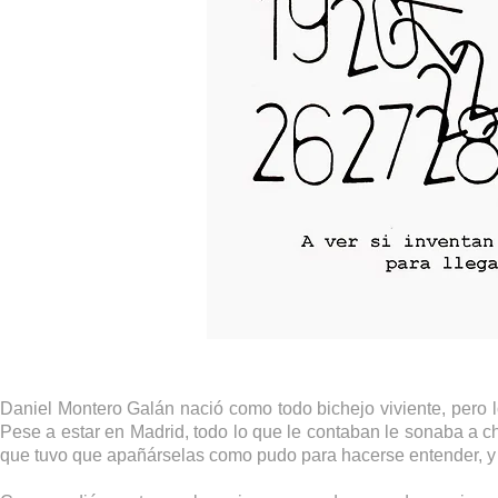
Daniel Montero Galán nació como todo bichejo viviente, pero 
Pese a estar en Madrid, todo lo que le contaban le sonaba a ch
que tuvo que apañárselas como pudo para hacerse entender, y 